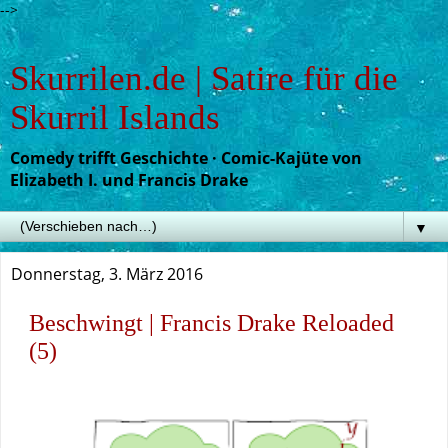
-->
Skurrilen.de | Satire für die
Skurril Islands
Comedy trifft Geschichte · Comic-Kajüte von
Elizabeth I. und Francis Drake
▼
Donnerstag, 3. März 2016
Beschwingt | Francis Drake Reloaded
(5)