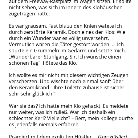
auf dem Freeway-Rastplatz im Wagen sitzen. Er sollte
nicht sehen, was sich im Innern des Klohäuschen
zugetragen hatte.
Es war grausam. Fast bis zu den Knien watete ich
durch zerstörte Keramik. Doch eines der Klos: Wie
durch ein Wunder war es völlig unversehrt.
Vermutlich waren die Täter gestört worden. … Ich
spürte ein Grummeln im Gedärm und setzte mich.
„Wunderbarer Stuhlgang, Sir. Ich wünsche einen
schönen Tag“, flötete das Klo.
Ich wollte es mir nicht mit diesem wichtigen Zeugen
verscherzen. Und wischte noch einmal sanft über
den Keramikrand. „Ihre Toilette zuhause ist sicher
sehr sehr glücklich.“
War sie das? Ich hatte mein Klo gehackt. Es meldete
nur weiter, was ich zuließ. War ich deshalb ein
schlechter Kerl? Vielleicht? – Bert, mein Kollege durfte
es jedenfalls niemals erfahren.
Prämiert mit dem expliziten Hüstler.
(Ton: Hüstler)