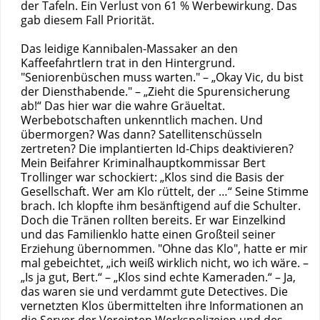
der Tafeln. Ein Verlust von 61 % Werbewirkung. Das
gab diesem Fall Priorität.
Das leidige Kannibalen-Massaker an den
Kaffeefahrtlern trat in den Hintergrund.
"Seniorenbüschen muss warten." – „Okay Vic, du bist
der Diensthabende." – „Zieht die Spurensicherung
ab!“ Das hier war die wahre Gräueltat.
Werbebotschaften unkenntlich machen. Und
übermorgen? Was dann? Satellitenschüsseln
zertreten? Die implantierten Id-Chips deaktivieren?
Mein Beifahrer Kriminalhauptkommissar Bert
Trollinger war schockiert: „Klos sind die Basis der
Gesellschaft. Wer am Klo rüttelt, der …“ Seine Stimme
brach. Ich klopfte ihm besänftigend auf die Schulter.
Doch die Tränen rollten bereits. Er war Einzelkind
und das Familienklo hatte einen Großteil seiner
Erziehung übernommen. "Ohne das Klo", hatte er mir
mal gebeichtet, „ich weiß wirklich nicht, wo ich wäre. –
„Is ja gut, Bert.“ – „Klos sind echte Kameraden.“ – Ja,
das waren sie und verdammt gute Detectives. Die
vernetzten Klos übermittelten ihre Informationen an
die Server der Vereinten Werkspolizeien und des