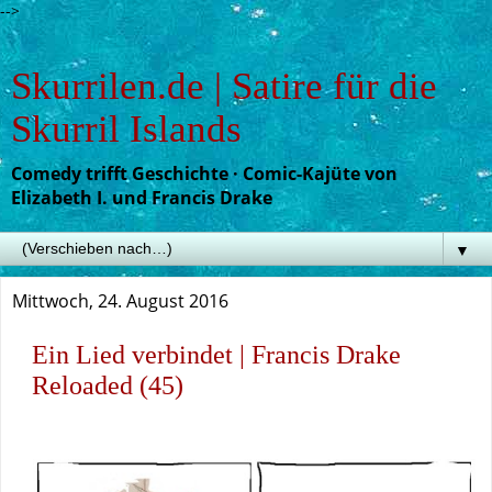
-->
Skurrilen.de | Satire für die
Skurril Islands
Comedy trifft Geschichte · Comic-Kajüte von
Elizabeth I. und Francis Drake
▼
Mittwoch, 24. August 2016
Ein Lied verbindet | Francis Drake
Reloaded (45)